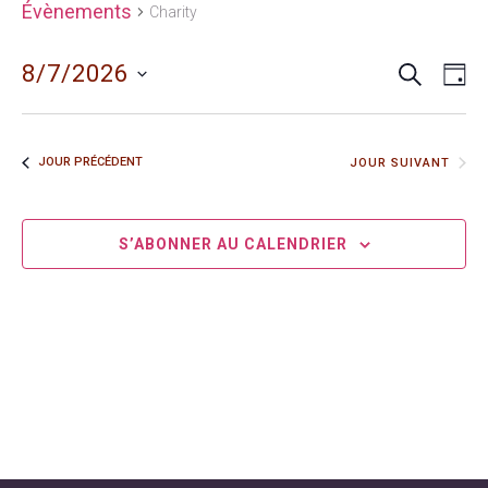
Évènements
Charity
RECHERC
Recher
Navi
8/7/2026
JO
de
et
Sélectionnez
vue
une
navigat
Évè
date.
JOUR PRÉCÉDENT
JOUR SUIVANT
de
vues
Évènem
S’ABONNER AU CALENDRIER