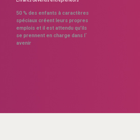
50 % des enfants à caractères
spéciaux créent leurs propres
emplois et il est attendu qu’ils
se prennent en charge dans l`
avenir