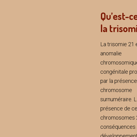
Qu’est-c
la trisom
La trisomie 21 
anomalie
chromosomiqu
congénitale pr
par la présence
chromosome
surnuméraire. 
présence de ce
chromosomes 2
conséquences s
développement