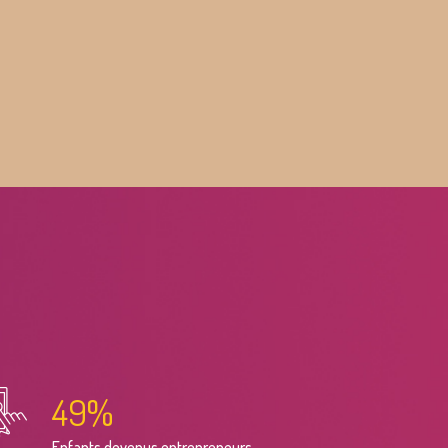
50
%
Enfants devenus entrepreneurs