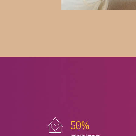
50
%
enfants formés