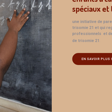
spéciaux
et 
une initiative de par
trisomie 21 et qui r
professionnels et d
.
de trisomie 21
EN SAVOIR PLUS 