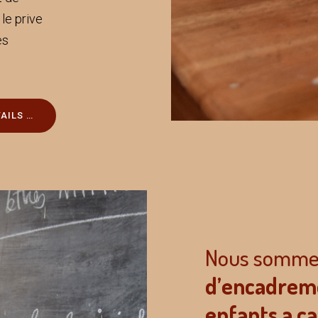
 le prive
es
AILS …
Nous somme
d’encadrem
enfants a c