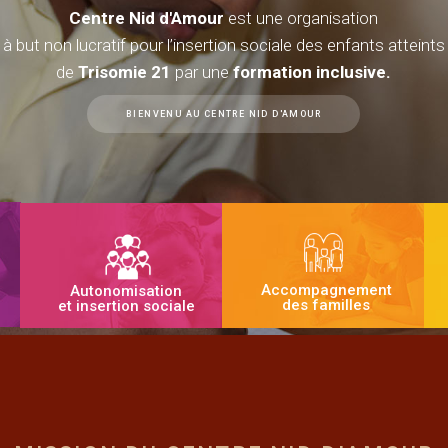
Centre Nid d'Amour
est une organisation
à but non lucratif pour l’insertion sociale des enfants atteints
de
Trisomie 21
par une
formation inclusive.
BIENVENU AU CENTRE NID D'AMOUR
Accompagnement
Autonomisation
des familles
et insertion sociale