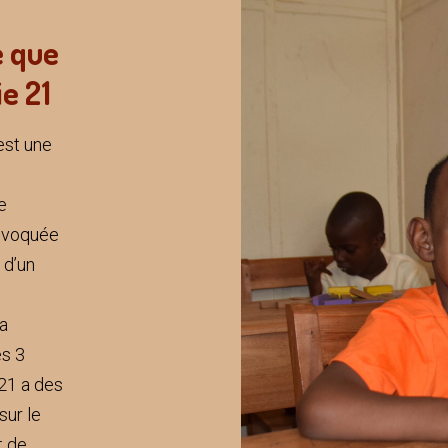
e que
ie 21
est une
e
ovoquée
 d’un
La
s 3
1 a des
ur le
 de