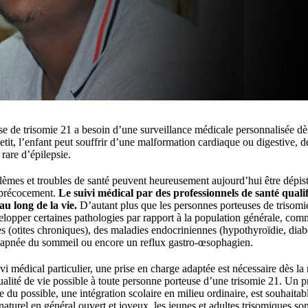
e de trisomie 21 a besoin d’une surveillance médicale personnalisée dè
petit, l’enfant peut souffrir d’une malformation cardiaque ou digestive, 
rare d’épilepsie.
lèmes et troubles de santé peuvent heureusement aujourd’hui être dépisté
s précocement.
Le suivi médical par des professionnels de santé qualif
u long de la vie.
D’autant plus que les personnes porteuses de trisomi
elopper certaines pathologies par rapport à la population générale, co
es (otites chroniques), des maladies endocriniennes (hypothyroïdie, diab
 apnée du sommeil ou encore un reflux gastro-œsophagien.
 médical particulier, une prise en charge adaptée est nécessaire dès la
qualité de vie possible à toute personne porteuse d’une trisomie 21. Un p
 du possible, une intégration scolaire en milieu ordinaire, est souhaitab
naturel en général ouvert et joyeux, les jeunes et adultes trisomiques son