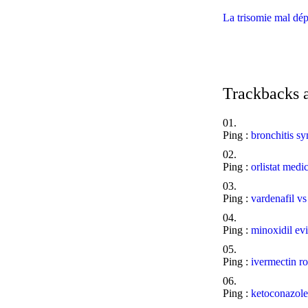
La trisomie mal dép
Trackbacks 
Ping :
bronchitis s
Ping :
orlistat medi
Ping :
vardenafil vs 
Ping :
minoxidil ev
Ping :
ivermectin r
Ping :
ketoconazole