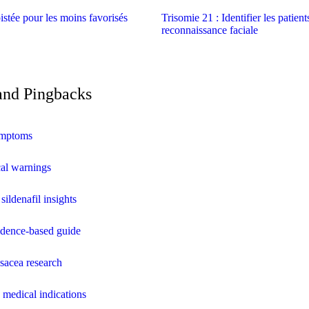
istée pour les moins favorisés
Trisomie 21 : Identifier les patient
reconnaissance faciale
and Pingbacks
ymptoms
cal warnings
sildenafil insights
idence‑based guide
osacea research
 medical indications