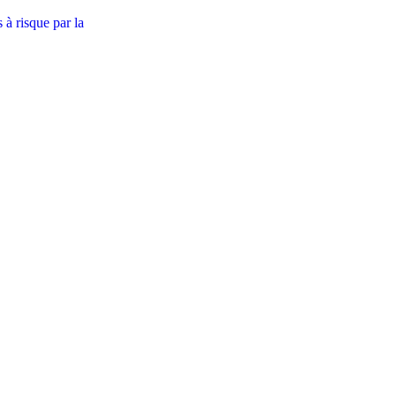
s à risque par la
Le défi de Yolande Epée pour s’occuper de son f
atteint de Trisomie 21