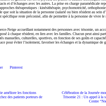
tacts et d’échanges avec les autres. La prise en charge paramédicale re
pproches thérapeutiques : kinésithérapie, psychomotricité, orthophoni
lle que soit la situation de la personne (salarié ou bien résident au sein 
pécifique reste préconisé, afin de permettre à la personne de vivre le
erce-Neige accueillant notamment des personnes avec trisomie, un a
posé à chaque résident, en lien avec les familles. Chacun peut ainsi part
s manuelles, culturelles, sportives, en fonction de ses goûts et capacité
ace pour éviter l’isolement, favoriser les échanges et la dynamique de 
er
Pinterest
ie améliore les fonctions
Célébration de la Journée mon
chez des patients porteurs de
Trisomie 21 : Un appel à la s
1
Centre “Ni