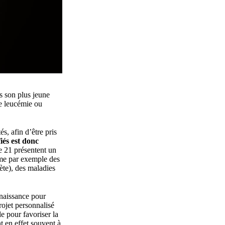
s son plus jeune
de leucémie ou
s, afin d’être pris
iés est donc
e 21 présentent un
mme par exemple des
ète), des maladies
 naissance pour
rojet personnalisé
le pour favoriser la
t en effet souvent à