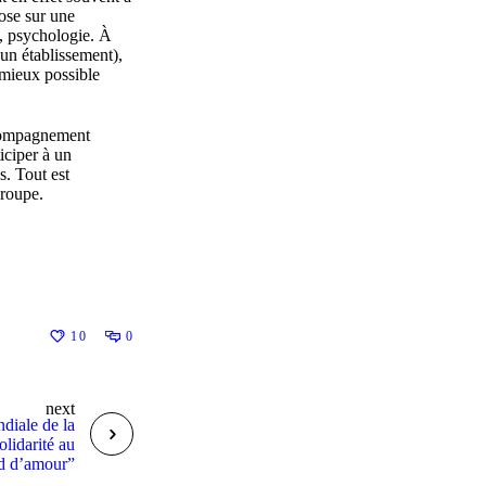
pose sur une
e, psychologie. À
d’un établissement),
 mieux possible
ccompagnement
iciper à un
s. Tout est
groupe.
10
0
next
diale de la
olidarité au
d d’amour”