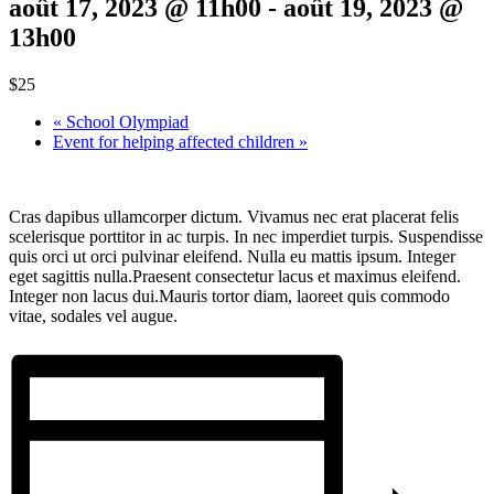
août 17, 2023 @ 11h00
-
août 19, 2023 @
13h00
$25
«
School Olympiad
Event for helping affected children
»
Cras dapibus ullamcorper dictum. Vivamus nec erat placerat felis
scelerisque porttitor in ac turpis. In nec imperdiet turpis. Suspendisse
quis orci ut orci pulvinar eleifend. Nulla eu mattis ipsum. Integer
eget sagittis nulla.Praesent consectetur lacus et maximus eleifend.
Integer non lacus dui.Mauris tortor diam, laoreet quis commodo
vitae, sodales vel augue.